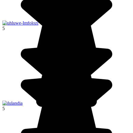
Hluhluwe-Imfolozi
5
Zululandia
5