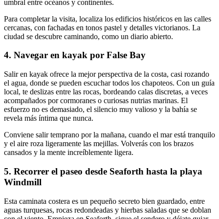
umbral entre océanos y continentes.
Para completar la visita, localiza los edificios históricos en las calles
cercanas, con fachadas en tonos pastel y detalles victorianos. La
ciudad se descubre caminando, como un diario abierto.
4. Navegar en kayak por False Bay
Salir en kayak ofrece la mejor perspectiva de la costa, casi rozando
el agua, donde se pueden escuchar todos los chapoteos. Con un guía
local, te deslizas entre las rocas, bordeando calas discretas, a veces
acompañados por cormoranes o curiosas nutrias marinas. El
esfuerzo no es demasiado, el silencio muy valioso y la bahía se
revela más íntima que nunca.
Conviene salir temprano por la mañana, cuando el mar está tranquilo
y el aire roza ligeramente las mejillas. Volverás con los brazos
cansados y la mente increíblemente ligera.
5. Recorrer el paseo desde Seaforth hasta la playa
Windmill
Esta caminata costera es un pequeño secreto bien guardado, entre
aguas turquesas, rocas redondeadas y hierbas saladas que se doblan
con el viento. Empieza en Seaforth, sigue el sendero y déjate guiar