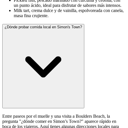
Pickled fish, pescado marinado con cúrcuma y cebolla, con
un punto ácido, ideal para disfrutar de sabores más intensos.
Milk tart, crema dulce y de vainilla, espolvoreada con canela,
masa fina crujiente.
¿Dónde probar comida local en Simon's Town?
Entre paseos por el muelle y una visita a Boulders Beach, la
pregunta "¿dónde comer en Simon’s Town?" aparece rápido en
boca de los viajeros. Aquí tienes algunas direcciones locales para