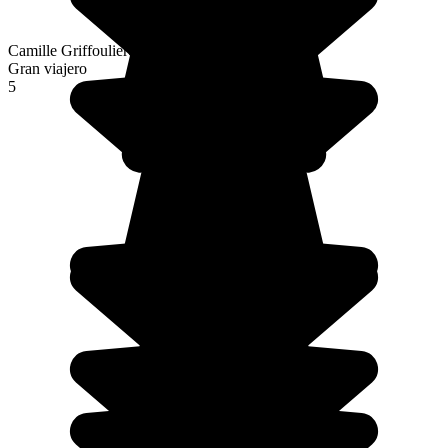
Camille Griffoulieres
Gran viajero
5