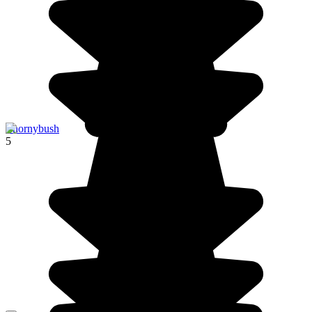
Thornybush
5