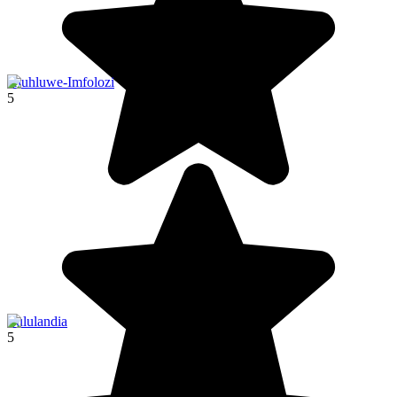
Hluhluwe-Imfolozi
5
Zululandia
5