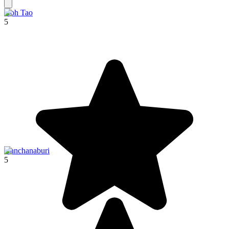
Koh Tao
5
Kanchanaburi
5