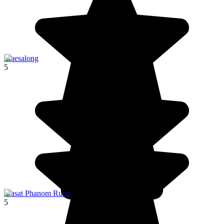
Maesalong
5
Prasat Phanom Rung
5