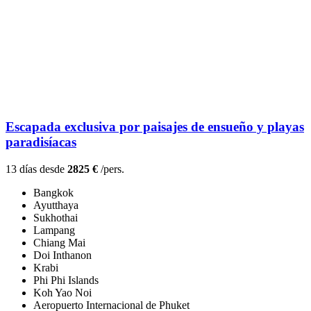
Escapada exclusiva por paisajes de ensueño y playas
paradisíacas
13 días desde
2825 €
/pers.
Bangkok
Ayutthaya
Sukhothai
Lampang
Chiang Mai
Doi Inthanon
Krabi
Phi Phi Islands
Koh Yao Noi
Aeropuerto Internacional de Phuket