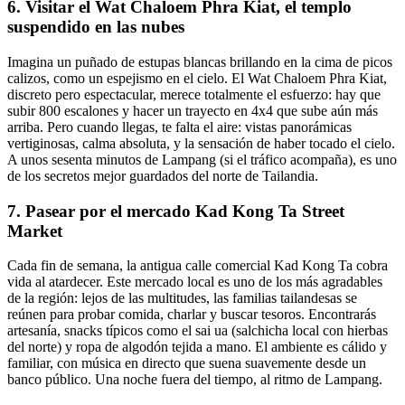
6. Visitar el Wat Chaloem Phra Kiat, el templo
suspendido en las nubes
Imagina un puñado de estupas blancas brillando en la cima de picos
calizos, como un espejismo en el cielo. El Wat Chaloem Phra Kiat,
discreto pero espectacular, merece totalmente el esfuerzo: hay que
subir 800 escalones y hacer un trayecto en 4x4 que sube aún más
arriba. Pero cuando llegas, te falta el aire: vistas panorámicas
vertiginosas, calma absoluta, y la sensación de haber tocado el cielo.
A unos sesenta minutos de Lampang (si el tráfico acompaña), es uno
de los secretos mejor guardados del norte de Tailandia.
7. Pasear por el mercado Kad Kong Ta Street
Market
Cada fin de semana, la antigua calle comercial Kad Kong Ta cobra
vida al atardecer. Este mercado local es uno de los más agradables
de la región: lejos de las multitudes, las familias tailandesas se
reúnen para probar comida, charlar y buscar tesoros. Encontrarás
artesanía, snacks típicos como el sai ua (salchicha local con hierbas
del norte) y ropa de algodón tejida a mano. El ambiente es cálido y
familiar, con música en directo que suena suavemente desde un
banco público. Una noche fuera del tiempo, al ritmo de Lampang.