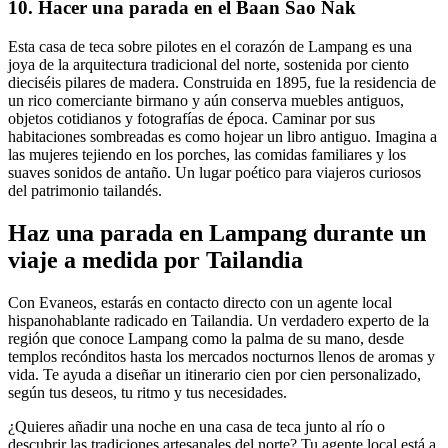
10. Hacer una parada en el Baan Sao Nak
Esta casa de teca sobre pilotes en el corazón de Lampang es una
joya de la arquitectura tradicional del norte, sostenida por ciento
dieciséis pilares de madera. Construida en 1895, fue la residencia de
un rico comerciante birmano y aún conserva muebles antiguos,
objetos cotidianos y fotografías de época. Caminar por sus
habitaciones sombreadas es como hojear un libro antiguo. Imagina a
las mujeres tejiendo en los porches, las comidas familiares y los
suaves sonidos de antaño. Un lugar poético para viajeros curiosos
del patrimonio tailandés.
Haz una parada en Lampang durante un
viaje a medida por Tailandia
Con Evaneos, estarás en contacto directo con un agente local
hispanohablante radicado en Tailandia. Un verdadero experto de la
región que conoce Lampang como la palma de su mano, desde
templos recónditos hasta los mercados nocturnos llenos de aromas y
vida. Te ayuda a diseñar un itinerario cien por cien personalizado,
según tus deseos, tu ritmo y tus necesidades.
¿Quieres añadir una noche en una casa de teca junto al río o
descubrir las tradiciones artesanales del norte? Tu agente local está a