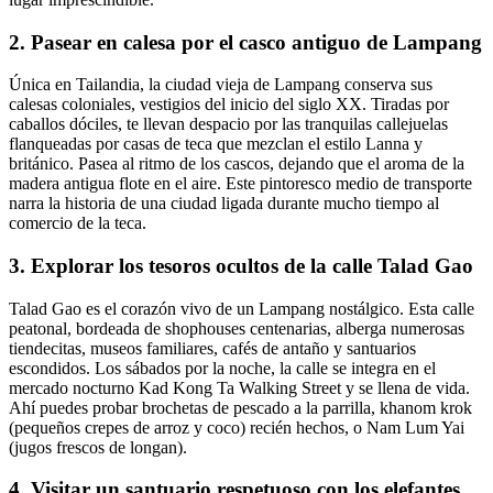
2. Pasear en calesa por el casco antiguo de Lampang
Única en Tailandia, la ciudad vieja de Lampang conserva sus
calesas coloniales, vestigios del inicio del siglo XX. Tiradas por
caballos dóciles, te llevan despacio por las tranquilas callejuelas
flanqueadas por casas de teca que mezclan el estilo Lanna y
británico. Pasea al ritmo de los cascos, dejando que el aroma de la
madera antigua flote en el aire. Este pintoresco medio de transporte
narra la historia de una ciudad ligada durante mucho tiempo al
comercio de la teca.
3. Explorar los tesoros ocultos de la calle Talad Gao
Talad Gao es el corazón vivo de un Lampang nostálgico. Esta calle
peatonal, bordeada de shophouses centenarias, alberga numerosas
tiendecitas, museos familiares, cafés de antaño y santuarios
escondidos. Los sábados por la noche, la calle se integra en el
mercado nocturno Kad Kong Ta Walking Street y se llena de vida.
Ahí puedes probar brochetas de pescado a la parrilla, khanom krok
(pequeños crepes de arroz y coco) recién hechos, o Nam Lum Yai
(jugos frescos de longan).
4. Visitar un santuario respetuoso con los elefantes