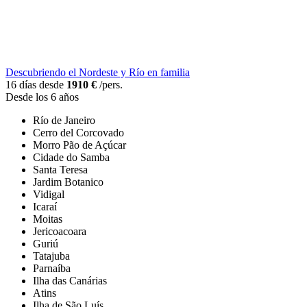
Descubriendo el Nordeste y Río en familia
16 días desde
1910 €
/pers.
Desde los 6 años
Río de Janeiro
Cerro del Corcovado
Morro Pão de Açúcar
Cidade do Samba
Santa Teresa
Jardim Botanico
Vidigal
Icaraí
Moitas
Jericoacoara
Guriú
Tatajuba
Parnaíba
Ilha das Canárias
Atins
Ilha de São Luís