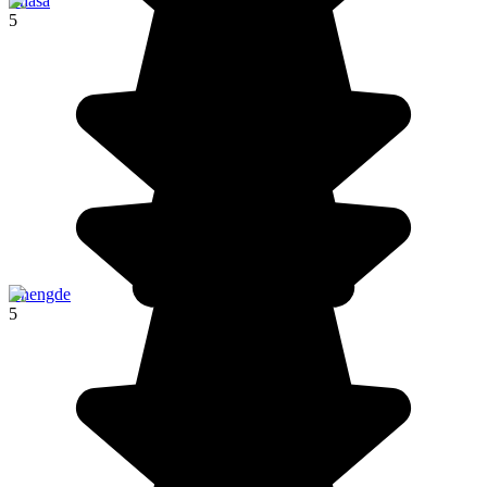
Lhasa
5
Chengde
5