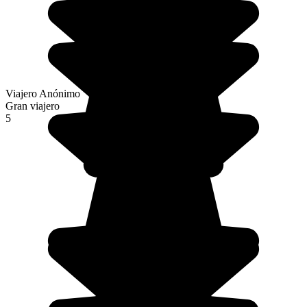
Viajero Anónimo
Gran viajero
5