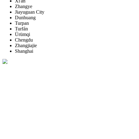
Xi'an
Zhangye
Jiayuguan City
Dunhuang
Turpan
Turfán
Ürümqi
Chengdu
Zhangjiajie
Shanghai