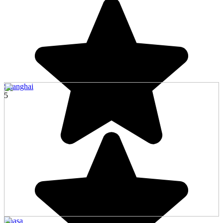
Shanghai
5
Lhasa