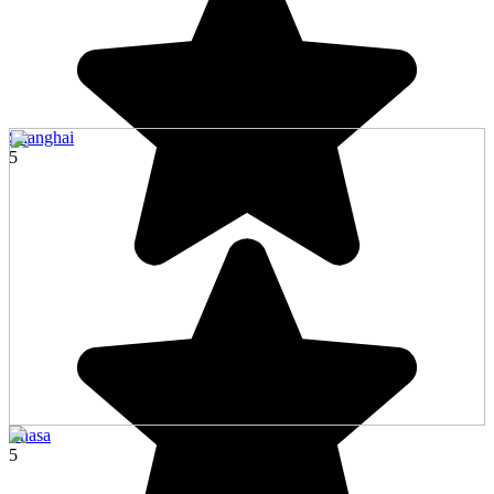
Shanghai
5
Lhasa
5