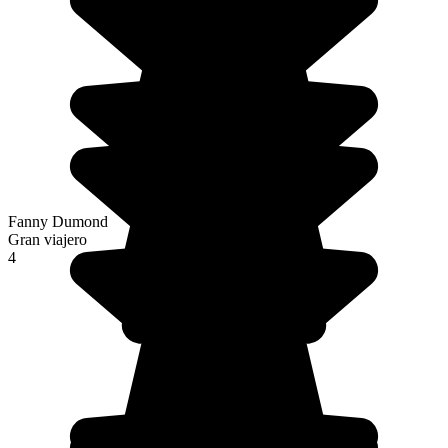
Fanny Dumond
Gran viajero
4