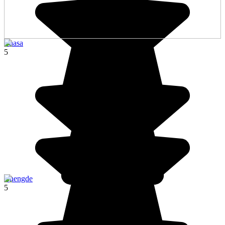
Lhasa
5
Chengde
5