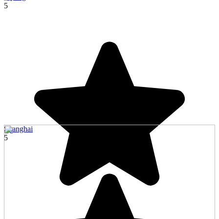
5
Shanghai
5