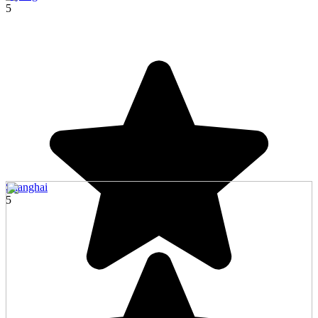
5
Shanghai
5