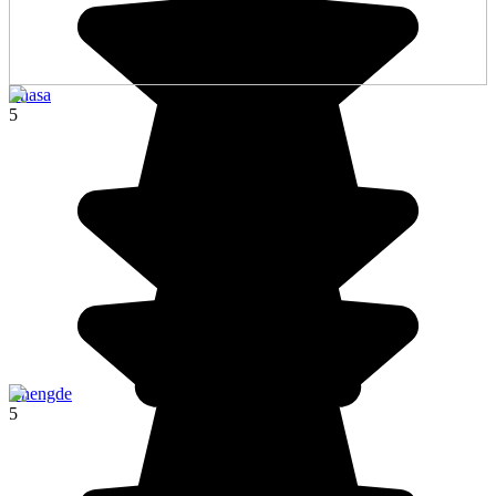
Lhasa
5
Chengde
5