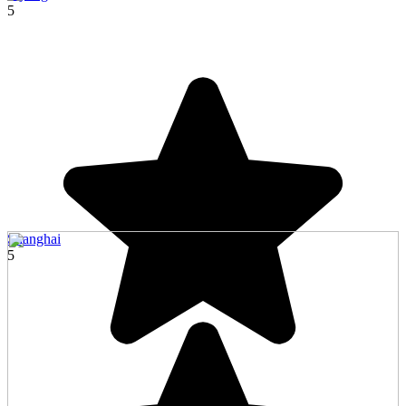
5
Shanghai
5