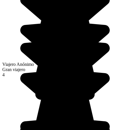
Viajero Anónimo
Gran viajero
4