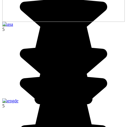
Lhasa
5
Chengde
5