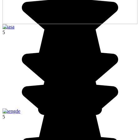
Lhasa
5
Chengde
5