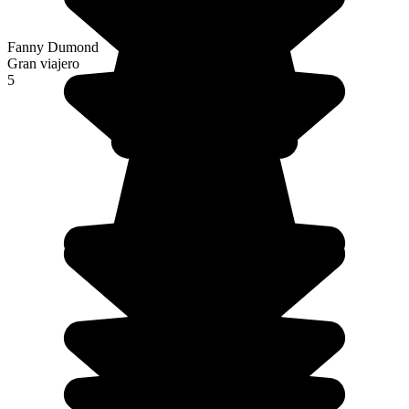
Fanny Dumond
Gran viajero
5