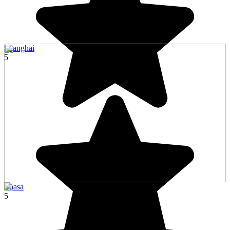
Shanghai
5
Lhasa
5