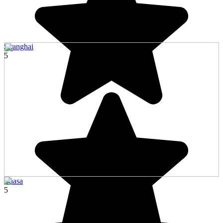
Shanghai
5
Lhasa
5