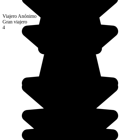
Viajero Anónimo
Gran viajero
4