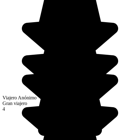
Viajero Anónimo
Gran viajero
4