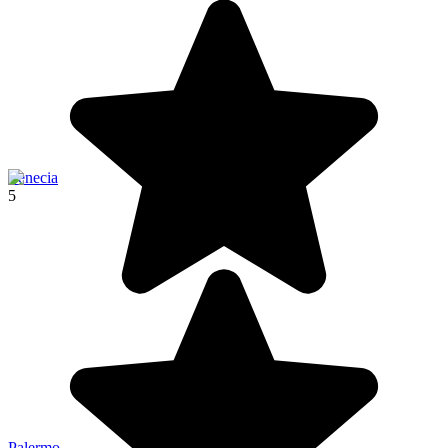
Venecia
5
Palermo