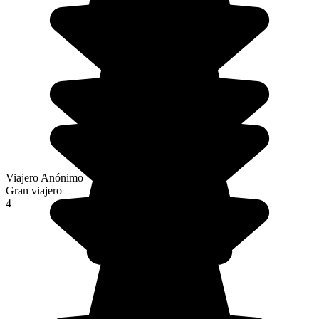
Viajero Anónimo
Gran viajero
4