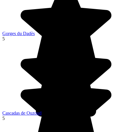
Gorges du Dadès
5
Cascadas de Ouzoud
5