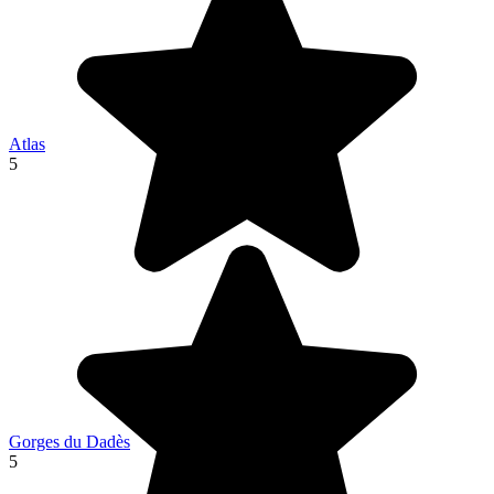
Atlas
5
Gorges du Dadès
5