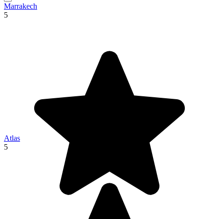
Marrakech
5
Atlas
5