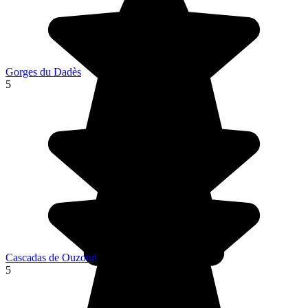
Gorges du Dadès
5
Cascadas de Ouzoud
5