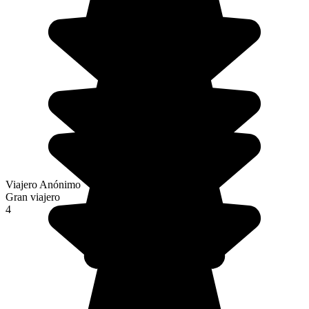
Viajero Anónimo
Gran viajero
4