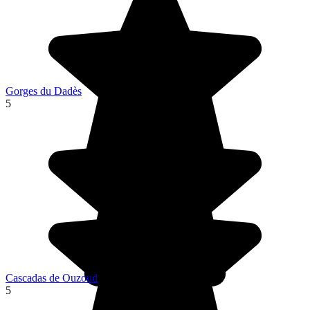
Gorges du Dadès
5
Cascadas de Ouzoud
5