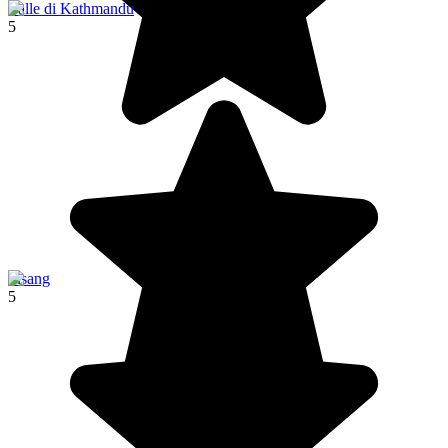
Valle di Kathmandu
5
Pisang
5