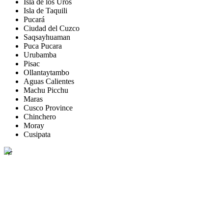
Isla de los Uros
Isla de Taquili
Pucará
Ciudad del Cuzco
Saqsayhuaman
Puca Pucara
Urubamba
Pisac
Ollantaytambo
Aguas Calientes
Machu Picchu
Maras
Cusco Province
Chinchero
Moray
Cusipata