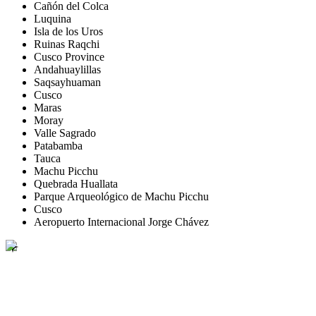
Cañón del Colca
Luquina
Isla de los Uros
Ruinas Raqchi
Cusco Province
Andahuaylillas
Saqsayhuaman
Cusco
Maras
Moray
Valle Sagrado
Patabamba
Tauca
Machu Picchu
Quebrada Huallata
Parque Arqueológico de Machu Picchu
Cusco
Aeropuerto Internacional Jorge Chávez