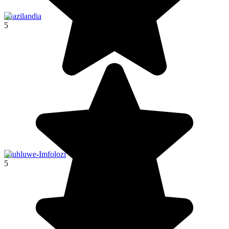
Suazilandia
5
Hluhluwe-Imfolozi
5