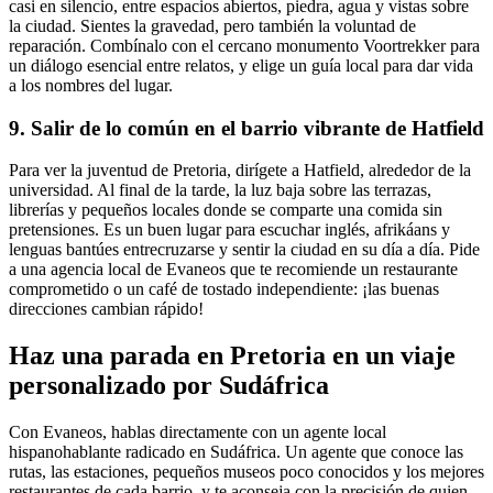
casi en silencio, entre espacios abiertos, piedra, agua y vistas sobre
la ciudad. Sientes la gravedad, pero también la voluntad de
reparación. Combínalo con el cercano monumento Voortrekker para
un diálogo esencial entre relatos, y elige un guía local para dar vida
a los nombres del lugar.
9. Salir de lo común en el barrio vibrante de Hatfield
Para ver la juventud de Pretoria, dirígete a Hatfield, alrededor de la
universidad. Al final de la tarde, la luz baja sobre las terrazas,
librerías y pequeños locales donde se comparte una comida sin
pretensiones. Es un buen lugar para escuchar inglés, afrikáans y
lenguas bantúes entrecruzarse y sentir la ciudad en su día a día. Pide
a una agencia local de Evaneos que te recomiende un restaurante
comprometido o un café de tostado independiente: ¡las buenas
direcciones cambian rápido!
Haz una parada en Pretoria en un viaje
personalizado por Sudáfrica
Con Evaneos, hablas directamente con un agente local
hispanohablante radicado en Sudáfrica. Un agente que conoce las
rutas, las estaciones, pequeños museos poco conocidos y los mejores
restaurantes de cada barrio, y te aconseja con la precisión de quien