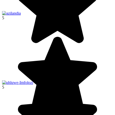
Suazilandia
5
Hluhluwe-Imfolozi
5