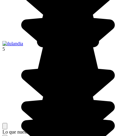
Zululandia
5
Lo que nuestros viajeros piensan de su estancia