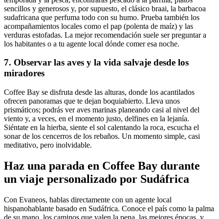
sencillos y generosos y, por supuesto, el clásico braai, la barbacoa
sudafricana que perfuma todo con su humo. Prueba también los
acompañamientos locales como el pap (polenta de maíz) y las
verduras estofadas. La mejor recomendación suele ser preguntar a
los habitantes o a tu agente local dónde comer esa noche.
7. Observar las aves y la vida salvaje desde los
miradores
Coffee Bay se disfruta desde las alturas, donde los acantilados
ofrecen panoramas que te dejan boquiabierto. Lleva unos
prismáticos; podrás ver aves marinas planeando casi al nivel del
viento y, a veces, en el momento justo, delfines en la lejanía.
Siéntate en la hierba, siente el sol calentando la roca, escucha el
sonar de los cencerros de los rebaños. Un momento simple, casi
meditativo, pero inolvidable.
Haz una parada en Coffee Bay durante
un viaje personalizado por Sudáfrica
Con Evaneos, hablas directamente con un agente local
hispanohablante basado en Sudáfrica. Conoce el país como la palma
de su mano, los caminos que valen la pena, las mejores épocas, y