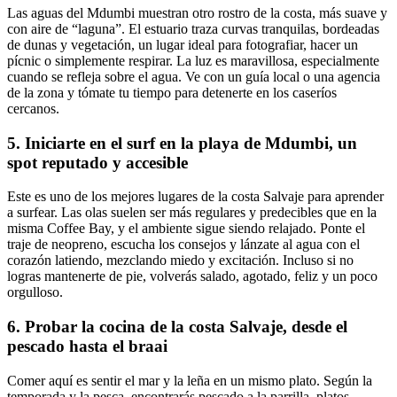
Las aguas del Mdumbi muestran otro rostro de la costa, más suave y
con aire de “laguna”. El estuario traza curvas tranquilas, bordeadas
de dunas y vegetación, un lugar ideal para fotografiar, hacer un
pícnic o simplemente respirar. La luz es maravillosa, especialmente
cuando se refleja sobre el agua. Ve con un guía local o una agencia
de la zona y tómate tu tiempo para detenerte en los caseríos
cercanos.
5. Iniciarte en el surf en la playa de Mdumbi, un
spot reputado y accesible
Este es uno de los mejores lugares de la costa Salvaje para aprender
a surfear. Las olas suelen ser más regulares y predecibles que en la
misma Coffee Bay, y el ambiente sigue siendo relajado. Ponte el
traje de neopreno, escucha los consejos y lánzate al agua con el
corazón latiendo, mezclando miedo y excitación. Incluso si no
logras mantenerte de pie, volverás salado, agotado, feliz y un poco
orgulloso.
6. Probar la cocina de la costa Salvaje, desde el
pescado hasta el braai
Comer aquí es sentir el mar y la leña en un mismo plato. Según la
temporada y la pesca, encontrarás pescado a la parrilla, platos