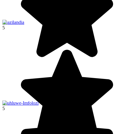
Suazilandia
5
Hluhluwe-Imfolozi
5