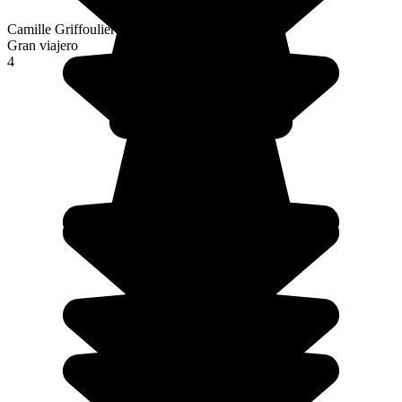
Camille Griffoulieres
Gran viajero
4