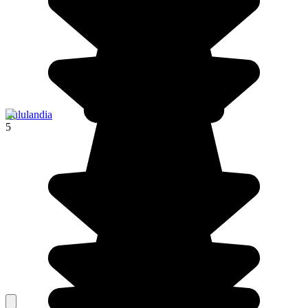
Zululandia
5