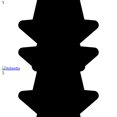
5
Zululandia
5