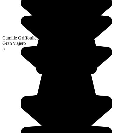
Camille Griffoulieres
Gran viajero
5