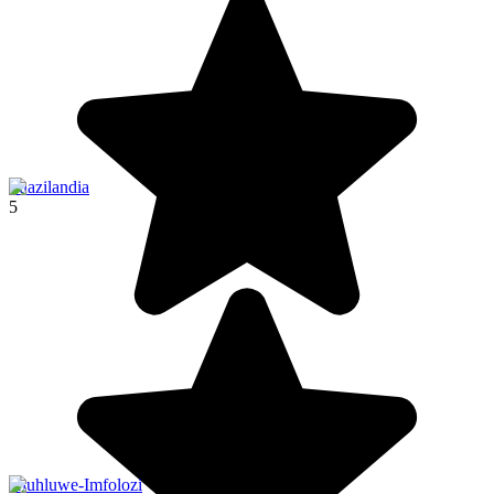
Suazilandia
5
Hluhluwe-Imfolozi