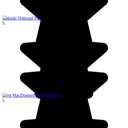
Kakadu National Park
5
West MacDonnell National Park
5