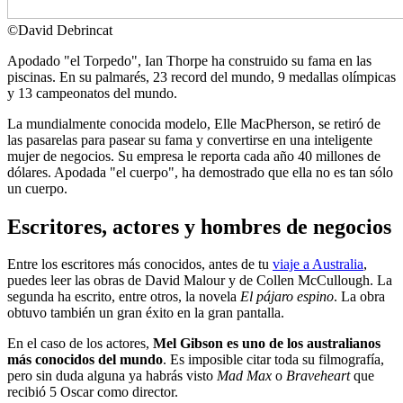
©
David Debrincat
Apodado "el Torpedo", Ian Thorpe ha construido su fama en las
piscinas. En su palmarés, 23 record del mundo, 9 medallas olímpicas
y 13 campeonatos del mundo.
La mundialmente conocida modelo, Elle MacPherson, se retiró de
las pasarelas para pasear su fama y convertirse en una inteligente
mujer de negocios. Su empresa le reporta cada año 40 millones de
dólares. Apodada "el cuerpo", ha demostrado que ella no es tan sólo
un cuerpo.
Escritores, actores y hombres de negocios
Entre los escritores más conocidos, antes de tu
viaje a Australia
,
puedes leer las obras de David Malour y de Collen McCullough. La
segunda ha escrito, entre otros, la novela
El pájaro espino
. La obra
obtuvo también un gran éxito en la gran pantalla.
En el caso de los actores,
Mel Gibson es uno de los australianos
más conocidos del mundo
. Es imposible citar toda su filmografía,
pero sin duda alguna ya habrás visto
Mad Max
o
Braveheart
que
recibió 5 Oscar como director.