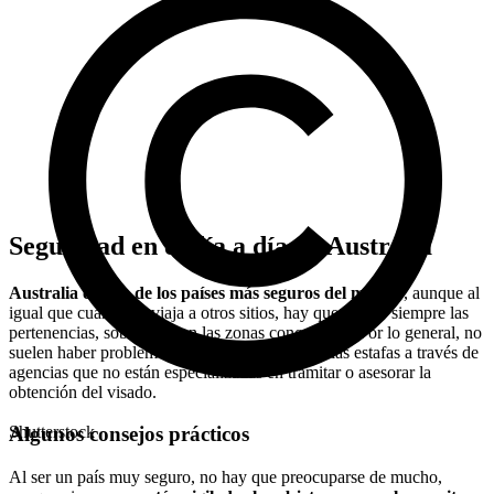
Seguridad en el día a día en Australia
Australia es uno de los países más seguros del mundo
, aunque al
igual que cuando se viaja a otros sitios, hay que vigilar siempre las
pertenencias, sobre todo en las zonas concurridas. Por lo general, no
suelen haber problemas, pero algo común son las estafas a través de
agencias que no están especializadas en tramitar o asesorar la
obtención del visado.
Shutterstock
Algunos consejos prácticos
Al ser un país muy seguro, no hay que preocuparse de mucho,