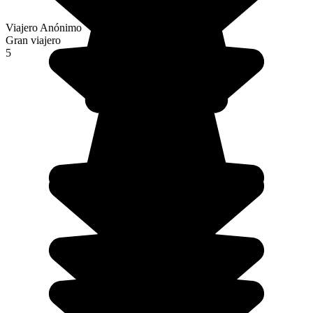
Viajero Anónimo
Gran viajero
5