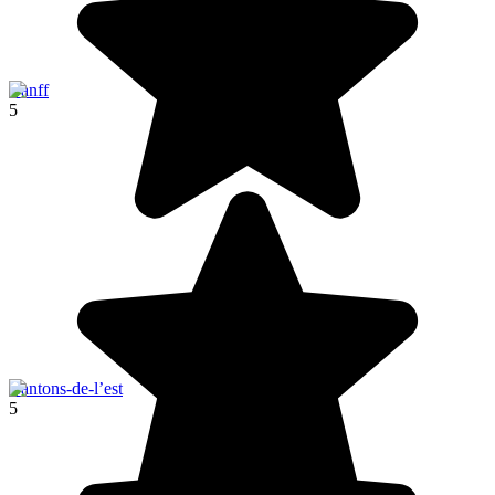
Banff
5
Cantons-de-l’est
5