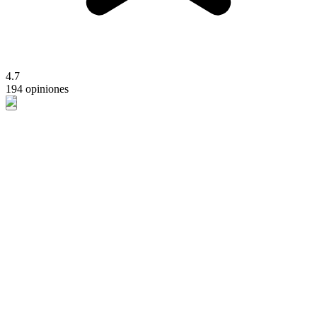
4.7
194 opiniones