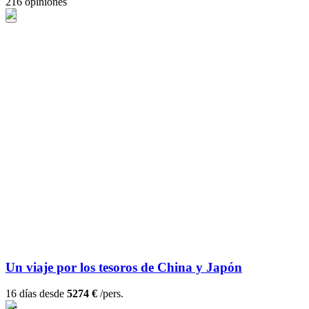
216 opiniones
Un viaje por los tesoros de China y Japón
16 días desde
5274 €
/pers.