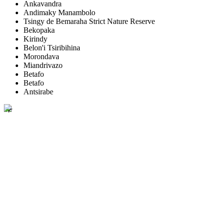
Ankavandra
Andimaky Manambolo
Tsingy de Bemaraha Strict Nature Reserve
Bekopaka
Kirindy
Belon'i Tsiribihina
Morondava
Miandrivazo
Betafo
Betafo
Antsirabe