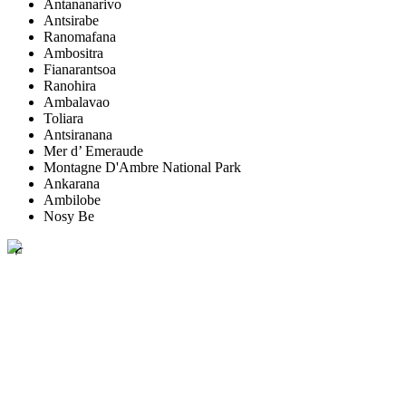
Antananarivo
Antsirabe
Ranomafana
Ambositra
Fianarantsoa
Ranohira
Ambalavao
Toliara
Antsiranana
Mer d’ Emeraude
Montagne D'Ambre National Park
Ankarana
Ambilobe
Nosy Be