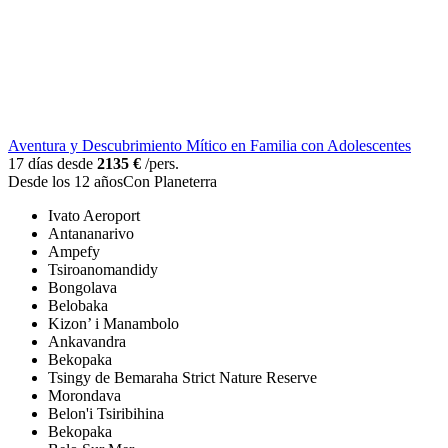
Aventura y Descubrimiento Mítico en Familia con Adolescentes
17 días desde
2135 €
/pers.
Desde los 12 años
Con Planeterra
Ivato Aeroport
Antananarivo
Ampefy
Tsiroanomandidy
Bongolava
Belobaka
Kizon’ i Manambolo
Ankavandra
Bekopaka
Tsingy de Bemaraha Strict Nature Reserve
Morondava
Belon'i Tsiribihina
Bekopaka