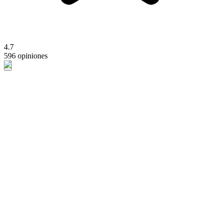
4.7
596 opiniones