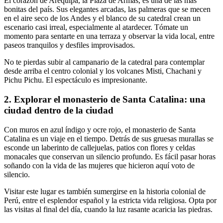
El corazón de Arequipa, la Plaza de Armas, es una de las más
bonitas del país. Sus elegantes arcadas, las palmeras que se mecen
en el aire seco de los Andes y el blanco de su catedral crean un
escenario casi irreal, especialmente al atardecer. Tómate un
momento para sentarte en una terraza y observar la vida local, entre
paseos tranquilos y desfiles improvisados.
No te pierdas subir al campanario de la catedral para contemplar
desde arriba el centro colonial y los volcanes Misti, Chachani y
Pichu Pichu. El espectáculo es impresionante.
2. Explorar el monasterio de Santa Catalina: una
ciudad dentro de la ciudad
Con muros en azul índigo y ocre rojo, el monasterio de Santa
Catalina es un viaje en el tiempo. Detrás de sus gruesas murallas se
esconde un laberinto de callejuelas, patios con flores y celdas
monacales que conservan un silencio profundo. Es fácil pasar horas
soñando con la vida de las mujeres que hicieron aquí voto de
silencio.
Visitar este lugar es también sumergirse en la historia colonial de
Perú, entre el esplendor español y la estricta vida religiosa. Opta por
las visitas al final del día, cuando la luz rasante acaricia las piedras.