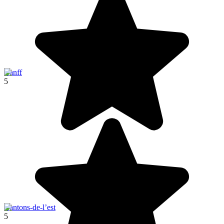
Banff
5
Cantons-de-l’est
5