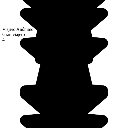
Viajero Anónimo
Gran viajero
4