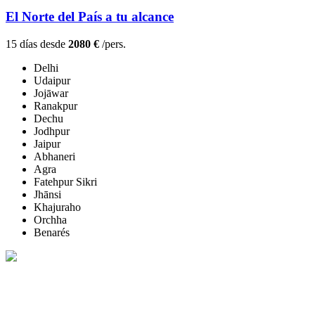
El Norte del País a tu alcance
15 días desde
2080 €
/pers.
Delhi
Udaipur
Jojāwar
Ranakpur
Dechu
Jodhpur
Jaipur
Abhaneri
Agra
Fatehpur Sikri
Jhānsi
Khajuraho
Orchha
Benarés