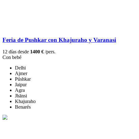
Feria de Pushkar con Khajuraho y Varanasi
12 días desde
1400 €
/pers.
Con bebé
Delhi
Ajmer
Púshkar
Jaipur
Agra
Jhānsi
Khajuraho
Benarés