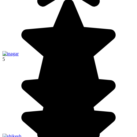
Srinagar
5
Rishikesh