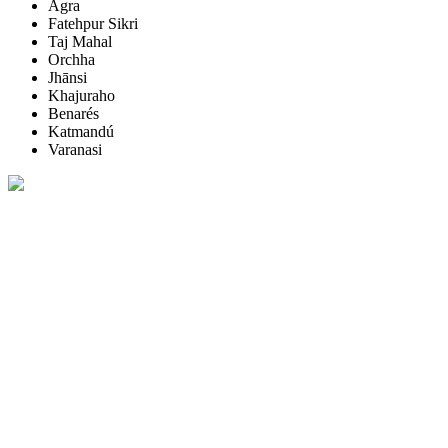
Agra
Fatehpur Sikri
Taj Mahal
Orchha
Jhānsi
Khajuraho
Benarés
Katmandú
Varanasi