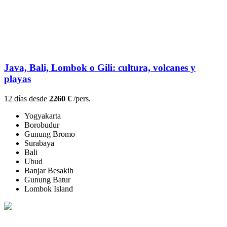
Java, Bali, Lombok o Gili: cultura, volcanes y
playas
12 días desde
2260 €
/pers.
Yogyakarta
Borobudur
Gunung Bromo
Surabaya
Bali
Ubud
Banjar Besakih
Gunung Batur
Lombok Island