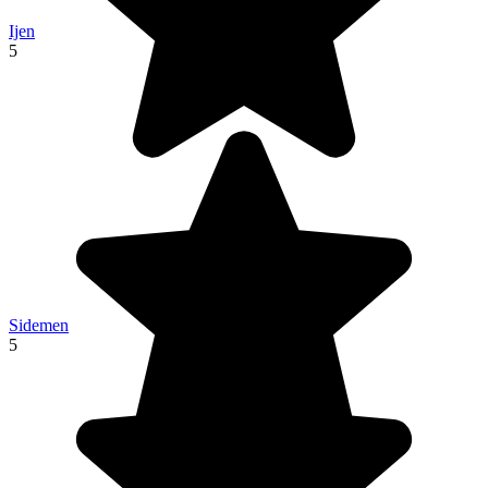
Ijen
5
Sidemen
5