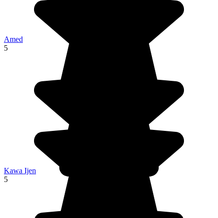
Amed
5
Kawa Ijen
5