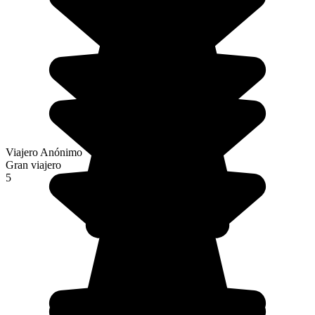
Viajero Anónimo
Gran viajero
5