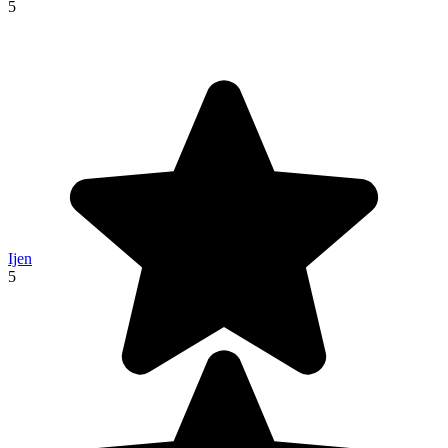
5
Ijen
5