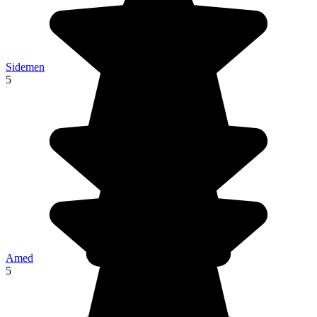
Sidemen
5
Amed
5