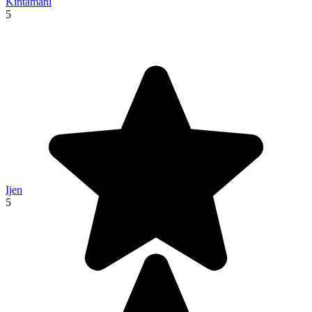
Kintamani
5
Ijen
5