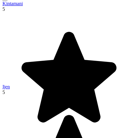
Kintamani
5
Ijen
5