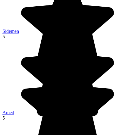
Sidemen
5
Amed
5