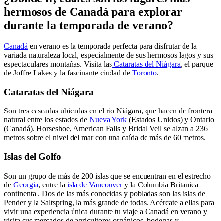
hermosos de Canadá para explorar
durante la temporada de verano?
Canadá
en verano es la temporada perfecta para disfrutar de la
variada naturaleza local, especialmente de sus hermosos lagos y sus
espectaculares montañas. Visita las
Cataratas del Niágara
, el parque
de Joffre Lakes y la fascinante ciudad de
Toronto
.
Cataratas del Niágara
Son tres cascadas ubicadas en el río Niágara, que hacen de frontera
natural entre los estados de
Nueva York
(Estados Unidos) y Ontario
(Canadá). Horseshoe, American Falls y Bridal Veil se alzan a 236
metros sobre el nivel del mar con una caída de más de 60 metros.
Islas del Golfo
Son un grupo de más de 200 islas que se encuentran en el estrecho
de
Georgia
, entre la
isla de Vancouver
y la Columbia Británica
continental. Dos de las más conocidas y pobladas son las islas de
Pender y la Saltspring, la más grande de todas. Acércate a ellas para
vivir una experiencia única durante tu viaje a Canadá en verano y
visita sus mercados de agricultores orgánicos, bodegas y