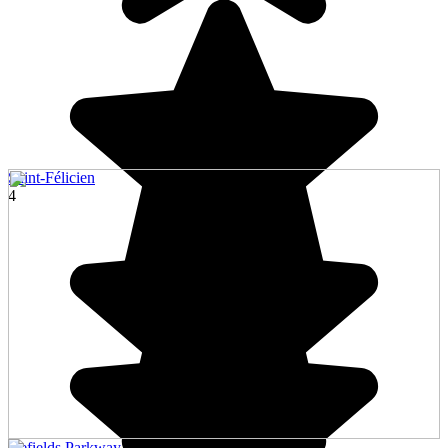
Saint-Félicien
4
Icefields Parkway