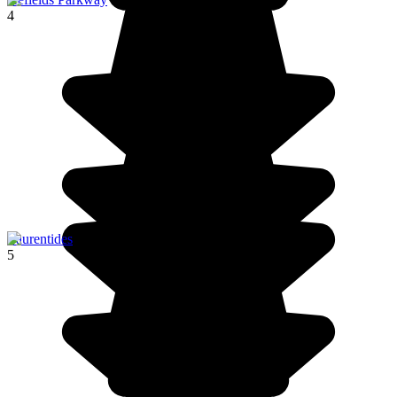
4
Laurentides
5