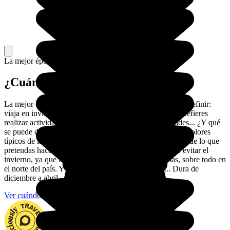
La mejor época para ir.
¿Cuándo viajar a Canadá?
La mejor época para visitar Canadá es un poco difícil de definir:
viaja en invierno si quieres hacer esquí, y en verano si prefieres
realizar actividades al aire libre o visitar ciudades grandes... ¿Y qué
se puede decir de los paisajes canadienses teñidos de los colores
típicos de la primavera o el otoño? Así que todo depende de lo que
pretendas hacer en Canadá. Si no, en general, es mejor evitar el
invierno, ya que las temperaturas pueden ser extremas, sobre todo en
el norte del país. Y el invierno es largo en Canadá... Dura de
diciembre a abril...
Ver cuándo viajar