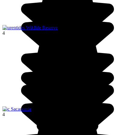
Laurentides Wildlife Reserve
4
Lac Sacacomie
4