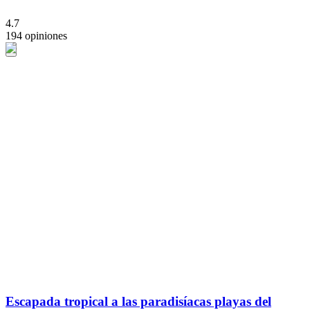
4.7
194 opiniones
Escapada tropical a las paradisíacas playas del