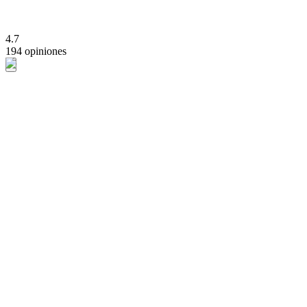
4.7
194 opiniones