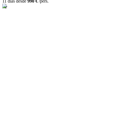
11 días desde
990 €
/pers.