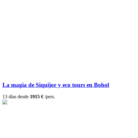
La magia de Siquijor y eco tours en Bohol
13 días desde
1915 €
/pers.