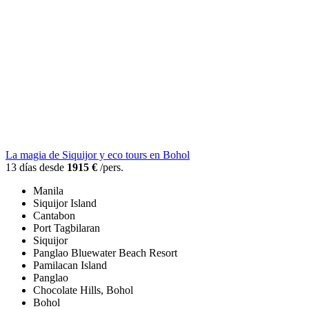
La magia de Siquijor y eco tours en Bohol
13 días desde
1915 €
/pers.
Manila
Siquijor Island
Cantabon
Port Tagbilaran
Siquijor
Panglao Bluewater Beach Resort
Pamilacan Island
Panglao
Chocolate Hills, Bohol
Bohol