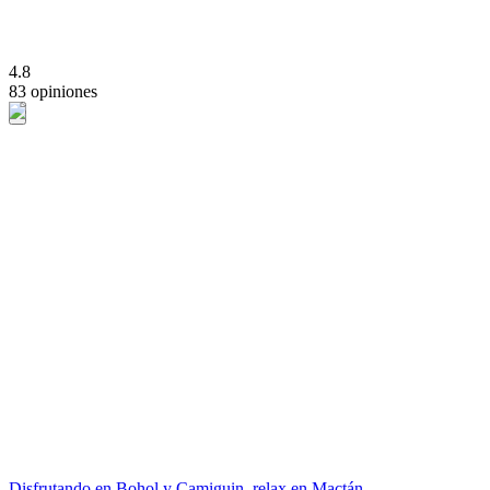
4.8
83 opiniones
Disfrutando en Bohol y Camiguin, relax en Mactán