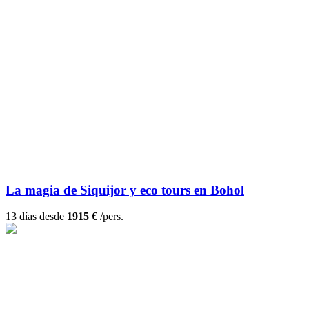
La magia de Siquijor y eco tours en Bohol
13 días desde
1915 €
/pers.