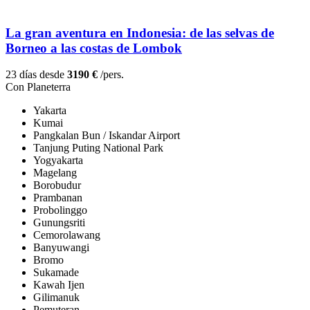
La gran aventura en Indonesia: de las selvas de
Borneo a las costas de Lombok
23 días desde
3190 €
/pers.
Con Planeterra
Yakarta
Kumai
Pangkalan Bun / Iskandar Airport
Tanjung Puting National Park
Yogyakarta
Magelang
Borobudur
Prambanan
Probolinggo
Gunungsriti
Cemorolawang
Banyuwangi
Bromo
Sukamade
Kawah Ijen
Gilimanuk
Pemuteran