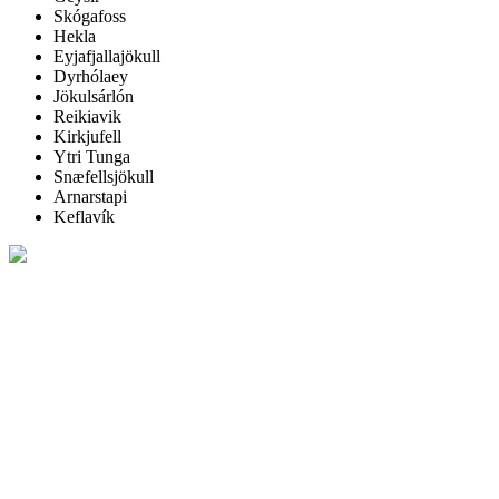
Skógafoss
Hekla
Eyjafjallajökull
Dyrhólaey
Jökulsárlón
Reikiavik
Kirkjufell
Ytri Tunga
Snæfellsjökull
Arnarstapi
Keflavík