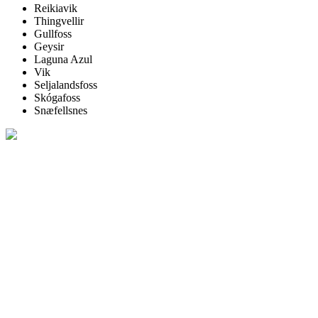
Reikiavik
Thingvellir
Gullfoss
Geysir
Laguna Azul
Vik
Seljalandsfoss
Skógafoss
Snæfellsnes