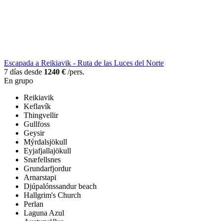
Escapada a Reikiavik - Ruta de las Luces del Norte
7 días desde
1240 €
/pers.
En grupo
Reikiavik
Keflavík
Thingvellir
Gullfoss
Geysir
Mýrdalsjökull
Eyjafjallajökull
Snæfellsnes
Grundarfjordur
Arnarstapi
Djúpalónssandur beach
Hallgrim's Church
Perlan
Laguna Azul