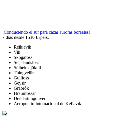
¡Conduciendo el sur para cazar auroras boreales!
7 días desde
1510 €
/pers.
Reikiavik
Vik
Skógafoss
Seljalandsfoss
Sólheimajökull
Thingvellir
Gullfoss
Geysir
Grábrók
Hraunfossar
Deildartunguhver
Aeropuerto Internacional de Keflavík