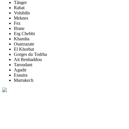
Tánger
Rabat
Volubilis
Meknes
Fez
Ifrane
Erg Chebbi
Khamlia
Ouarzazate
El Khorbat
Gorges du Todrha
Ait Benhaddou
Taroudant
Agadir
Esauira
Marrakech