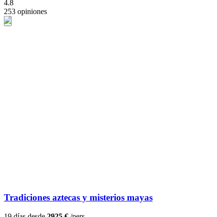
4.8
253 opiniones
Tradiciones aztecas y misterios mayas
19 días desde
2925 €
/pers.