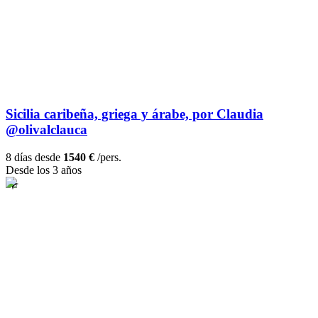
Sicilia caribeña, griega y árabe, por Claudia
@olivalclauca
8 días desde
1540 €
/pers.
Desde los 3 años